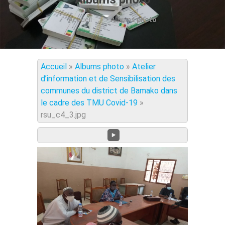
Accueil
Albums photo
Accueil
»
Albums photo
»
Atelier
d’information et de Sensibilisation des
communes du district de Bamako dans
le cadre des TMU Covid-19
»
rsu_c4_3.jpg