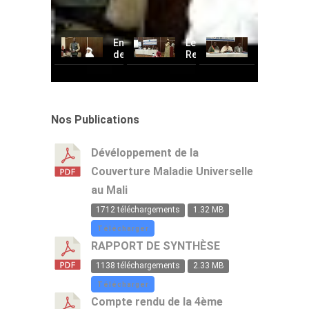
Engagements
Les
Cérémonie
de
Recommandations
d'ouvertur
certains
formulées
de
Partenaires
par
l'atelier
Techniques
rapport
de
et
au
partage
Finances
RSU
et
Nos Publications
lors
lors
de
de
de
réflexion
l'atelier
l'atelier
sur
Dévéloppement de la
de
de
le
Couverture Maladie Universelle
partage
partage
RSU
sur
et
à
au Mali
le
de
l'Hotel
RSU
réflexion
de
1712 téléchargements
1.32 MB
l'Amitié
Télécharger
RAPPORT DE SYNTHÈSE
1138 téléchargements
2.33 MB
Télécharger
Compte rendu de la 4ème