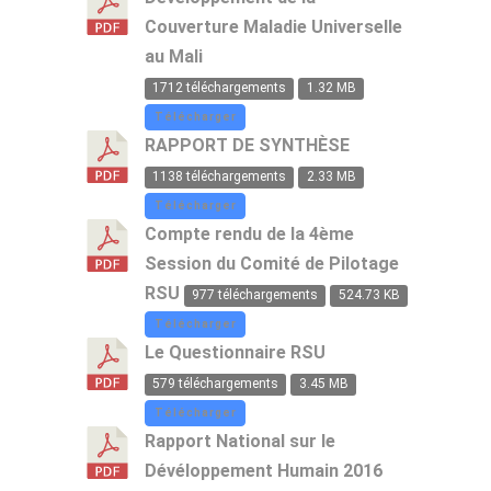
de
de
le
Couverture Maladie Universelle
partage
partage
RSU
sur
et
à
au Mali
le
de
l'Hotel
RSU
réflexion
de
1712 téléchargements
1.32 MB
l'Amitié
Télécharger
RAPPORT DE SYNTHÈSE
1138 téléchargements
2.33 MB
Télécharger
Compte rendu de la 4ème
Session du Comité de Pilotage
RSU
977 téléchargements
524.73 KB
Télécharger
Le Questionnaire RSU
579 téléchargements
3.45 MB
Télécharger
Rapport National sur le
Dévéloppement Humain 2016