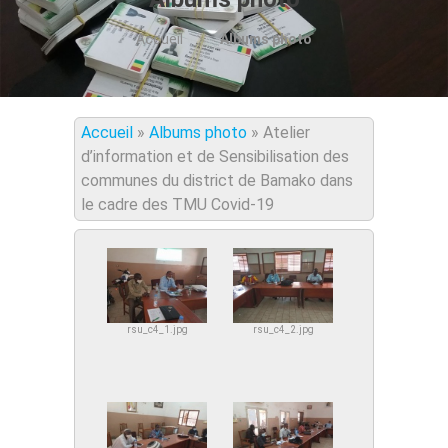
Accueil
Albums photo
Accueil
»
Albums photo
»
Atelier
d’information et de Sensibilisation des
communes du district de Bamako dans
le cadre des TMU Covid-19
rsu_c4_1.jpg
rsu_c4_2.jpg