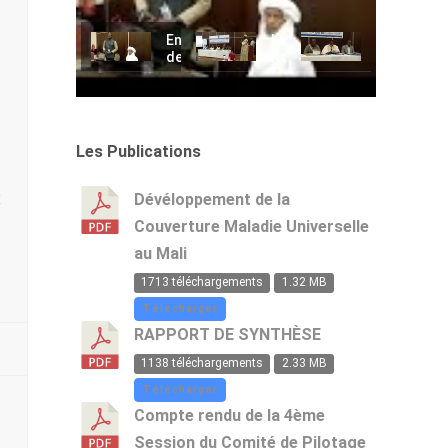
Engagements
Les
Cérémonie
de
Recommandations
d'ouvertur
certains
formulées
de
Partenaires
par
l'atelier
Techniques
rapport
de
et
au
partage
Finances
RSU
et
Les Publications
lors
lors
de
de
de
réflexion
l'atelier
l'atelier
sur
x
Dévéloppement de la
de
de
le
Couverture Maladie Universelle
partage
partage
RSU
sur
et
à
au Mali
le
de
l'Hotel
RSU
réflexion
de
1713 téléchargements
1.32 MB
l'Amitié
Télécharger
RAPPORT DE SYNTHÈSE
1138 téléchargements
2.33 MB
Télécharger
Compte rendu de la 4ème
Session du Comité de Pilotage