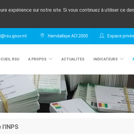
eure expérience sur notre site. Si vous continuez à utiliser ce de
@rsu.gouv.ml
Hamdallaye ACI 2000
Espace privé
CUEIL RSU
A PROPOS
ACTUALITES
INDICATEURS
 l'INPS