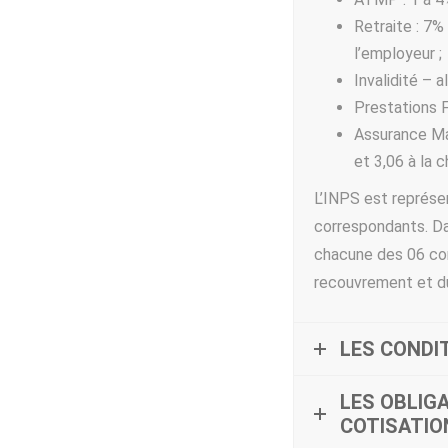
Retraite : 7%
l’employeur ;
Invalidité – a
Prestations F
Assurance Mal
et 3,06 à la c
L’INPS est représe
correspondants. Dan
chacune des 06 co
recouvrement et du
new independent ca
LES CONDI
LES OBLIG
COTISATIO