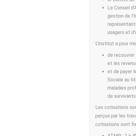
Le Conseil d’
gestion de l’
représentants
usagers et d’
L’Institut a pour mi
de recouvrer l
et les revenu
et de payer l
Sociale au ti
maladies profe
de survivants
Les cotisations son
perçus par les trav
cotisations sont fixé
ATMP : 1 à 4