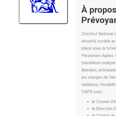
À propos 
Prévoyan
L’Institut National
sécurité sociale au
placé sous la tutel
Personnes Agées. L’
travailleurs indépe
libérales, artisana
les charges de fami
vieillesse, l’invali
l’INPS sont :
le Conseil d’A
la Direction 
le Comité de 