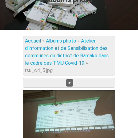
Accueil
Albums photo
Accueil
»
Albums photo
»
Atelier
d’information et de Sensibilisation des
communes du district de Bamako dans
le cadre des TMU Covid-19
»
rsu_c4_5.jpg