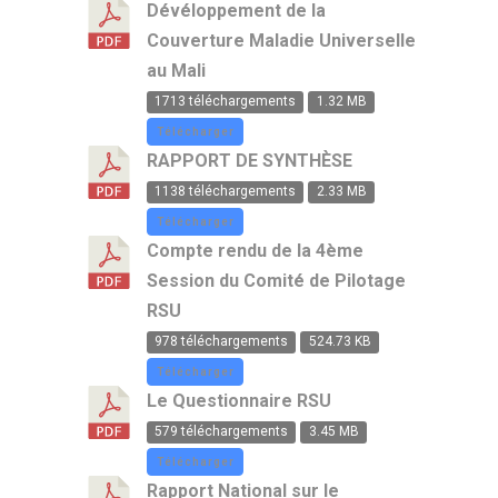
l'atelier
l'atelier
sur
Dévéloppement de la
de
de
le
Couverture Maladie Universelle
partage
partage
RSU
sur
et
à
au Mali
le
de
l'Hotel
RSU
réflexion
de
1713 téléchargements
1.32 MB
l'Amitié
Télécharger
RAPPORT DE SYNTHÈSE
1138 téléchargements
2.33 MB
Télécharger
Compte rendu de la 4ème
Session du Comité de Pilotage
RSU
978 téléchargements
524.73 KB
Télécharger
Le Questionnaire RSU
579 téléchargements
3.45 MB
Télécharger
Rapport National sur le