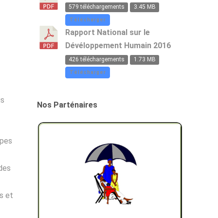
579 téléchargements
3.45 MB
Télécharger
Rapport National sur le
Dévéloppement Humain 2016
426 téléchargements
1.73 MB
Télécharger
us
Nos Parténaires
ipes
 des
s et