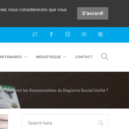
rnier, nous considérerons que vous
D'accord!
e
ARTENAIRES
MEDIATHEQUE
CONTACT
U: Qui sont les Responsables du Registre Social Unifié ?