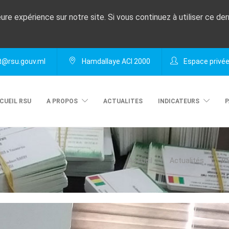
eure expérience sur notre site. Si vous continuez à utiliser ce de
@rsu.gouv.ml
Hamdallaye ACI 2000
Espace privé
CUEIL RSU
A PROPOS
ACTUALITES
INDICATEURS
P
Accueil
Actualités
RS