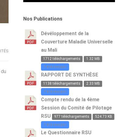
Partenaires
par
l'atelier
Techniques
rapport
de
et
au
partage
Finances
RSU
et
Nos Publications
lors
lors
de
de
de
réflexion
l'atelier
l'atelier
sur
Dévéloppement de la
de
de
le
Couverture Maladie Universelle
partage
partage
RSU
sur
et
à
au Mali
ITÉS
le
de
l'Hotel
RSU
réflexion
de
1712 téléchargements
1.32 MB
l'Amitié
Télécharger
 du
RAPPORT DE SYNTHÈSE
1138 téléchargements
2.33 MB
Télécharger
Compte rendu de la 4ème
Session du Comité de Pilotage
RSU
977 téléchargements
524.73 KB
Télécharger
Le Questionnaire RSU