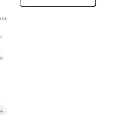
e de
é
r
on.