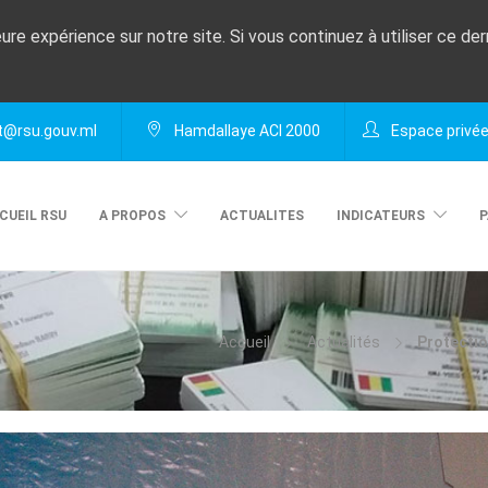
eure expérience sur notre site. Si vous continuez à utiliser ce de
@rsu.gouv.ml
Hamdallaye ACI 2000
Espace privé
CUEIL RSU
A PROPOS
ACTUALITES
INDICATEURS
P
Accueil
Actualités
Protectio