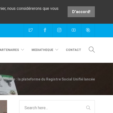
rnier, nous considérerons que vous
D'accord!
e
ARTENAIRES
MEDIATHEQUE
CONTACT
n sociale : la plateforme du Registre Social Unifié lancée