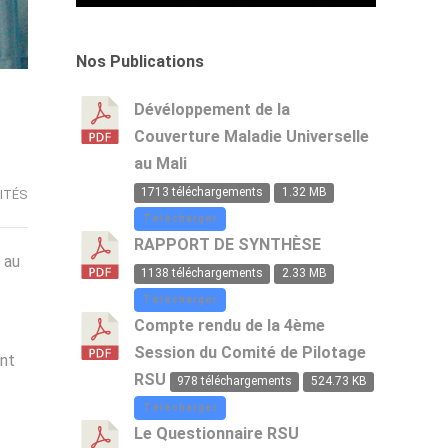
Partenaires
par
l'atelier
Techniques
rapport
de
et
au
partage
Finances
RSU
et
Nos Publications
lors
lors
de
de
de
réflexion
l'atelier
l'atelier
sur
Dévéloppement de la
de
de
le
Couverture Maladie Universelle
partage
partage
RSU
sur
et
à
au Mali
le
de
l'Hotel
RSU
réflexion
de
1713 téléchargements
1.32 MB
ITÉS
l'Amitié
Télécharger
RAPPORT DE SYNTHÈSE
 au
1138 téléchargements
2.33 MB
Télécharger
Compte rendu de la 4ème
Session du Comité de Pilotage
ent
RSU
978 téléchargements
524.73 KB
Télécharger
Le Questionnaire RSU