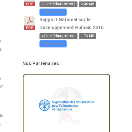
579 téléchargements
3.45 MB
Télécharger
Rapport National sur le
Dévéloppement Humain 2016
426 téléchargements
1.73 MB
s
Télécharger
e
Nos Parténaires
e
et
la
a