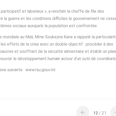
articipatif et laborieux », a renchéri la cheffe de file des
ré la guerre et les conditions difficiles le gouvernement ne cess
blèmes sociaux auxquels la population est confrontée.
ue mondiale au Mali, Mme Soukeyna Kane a rappelé la particularit
les effets de la crise avec un double objectif : procéder à des
vres et souffrant de la sécurité alimentaire et établir un pilie
mouvoir le développement humain autour d’un outil de coordinati
esse suivante : www.rsu.gouv.ml.
12
/ 21